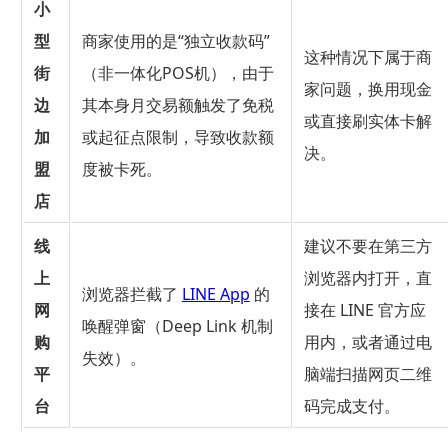
小
型
商家使用的是“独立收款码”
这种情况下属于商
街
（非一体化POS机），由于
家问题，换用现金
边
其本身月交易额触发了免税
或直接刷实体卡解
加
或起征点限制，导致收款额
决。
盟
度被卡死。
店
线
建议不要在第三方
上
浏览器内打开，直
浏览器拦截了
LINE App
的
网
接在 LINE 官方应
唤醒弹窗（Deep Link 机制
购
用内，或者通过电
失效）。
平
脑端扫描网页二维
台
码完成支付。