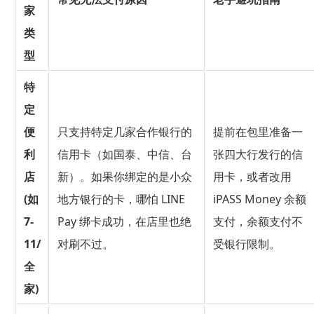
家
类
型
特
定
便
只支持特定几家合作银行的
提前在包里准备一
利
信用卡（如国泰、中信、台
张四大行发行的信
店
新）。如果你绑定的是小众
用卡，或者改用
(如
地方银行的卡，哪怕 LINE
iPASS Money 余额
7-
Pay 绑卡成功，在店里也绝
支付，余额支付不
11/
对刷不过。
受银行限制。
全
家)