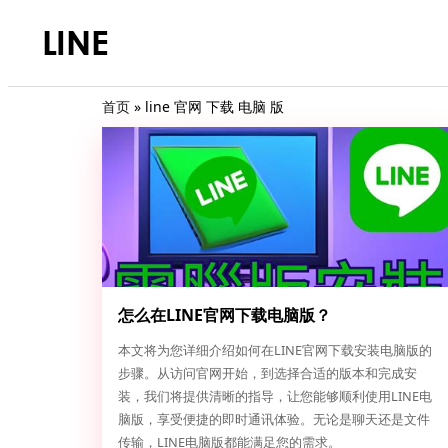
首页
»
line 官网 下载 电脑 版
怎么在LINE官网下载电脑版？
本文将为您详细介绍如何在LINE官网下载安装电脑版的
步骤。从访问官网开始，到选择合适的版本和完成安
装，我们将提供清晰的指导，让您能够顺利使用LINE电
脑版，享受便捷的即时通讯体验。无论是聊天还是文件
传输，LINE电脑版都能满足您的需求。