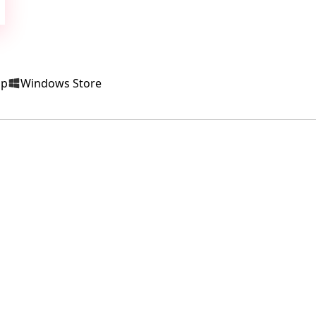
op
Windows Store