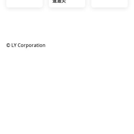
速通关
©️ LY Corporation